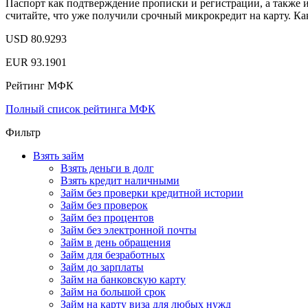
Паспорт как подтверждение прописки и регистрации, а также им
считайте, что уже получили срочный микрокредит на карту. Как
USD 80.9293
EUR 93.1901
Рейтинг МФК
Полный список рейтинга МФК
Фильтр
Взять займ
Взять деньги в долг
Взять кредит наличными
Займ без проверки кредитной истории
Займ без проверок
Займ без процентов
Займ без электронной почты
Займ в день обращения
Займ для безработных
Займ до зарплаты
Займ на банковскую карту
Займ на большой срок
Займ на карту виза для любых нужд