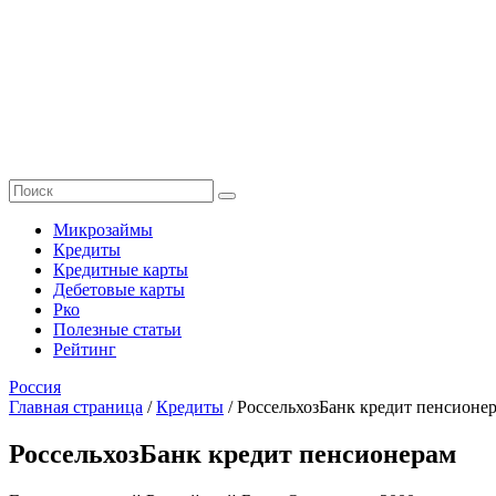
Микрозаймы
Кредиты
Кредитные карты
Дебетовые карты
Рко
Полезные статьи
Рейтинг
Россия
Главная страница
/
Кредиты
/
РоссельхозБанк кредит пенсионе
РоссельхозБанк кредит пенсионерам