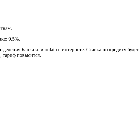
ствам.
ке: 9,5%.
деления Банка или onlain в интернете. Ставка по кредиту буде
ь, тариф повысится.