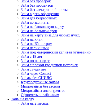
Займ без проверок
Займ без процентов
Займ без электронной почты
Займ в день обращения
Займ для безработных
Займ до зарплаты
Займ на банковскую карту
Займ на большой срок
Займ на карту виза для любых нужд
Займ на киви
Займ на Юнистрим
Займ наличными
Займ под материнский капитал мгновенно
Займ с 18 лет
Займ по паспорту
Займ с плохой кредитной историей
Займ студентам
Займ через Contact
Займы без СНИЛС
Круглосуточные займы
Микрозаймы без звонка
Микрозаймы для студентов
Оформить онлайн-займ
Займ на карту
Займ на 2 месяца